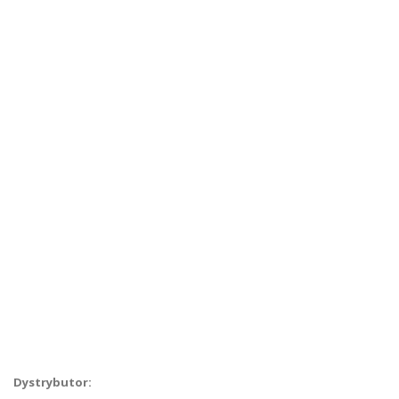
O nas
Skontaktuj się z nami
Szukanie zaawansowane
Kontakt
Dystrybutor: