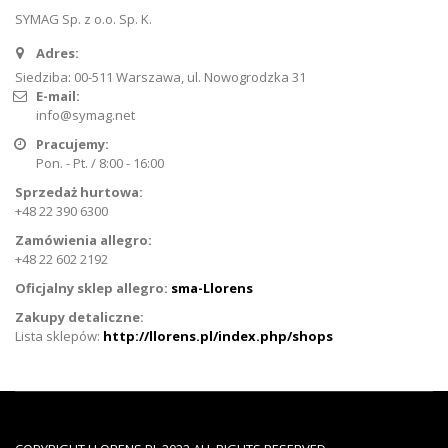
SYMAG Sp. z o.o. Sp. K.
Adres:
Siedziba: 00-511 Warszawa, ul. Nowogrodzka 31
E-mail:
info@symag.net
Pracujemy:
Pon. - Pt. / 8:00 - 16:00
Sprzedaż hurtowa:
+48 22 390 6300
Zamówienia allegro:
+48 22 602 2192
Oficjalny sklep allegro:
sma-Llorens
Zakupy detaliczne:
Lista sklepów:
http://llorens.pl/index.php/shops