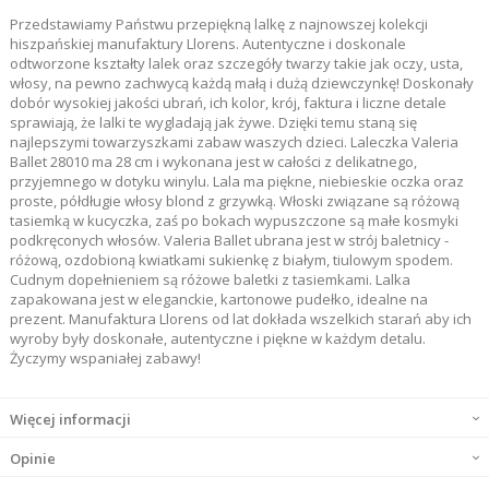
Przedstawiamy Państwu przepiękną lalkę z najnowszej kolekcji
hiszpańskiej manufaktury Llorens. Autentyczne i doskonale
odtworzone kształty lalek oraz szczegóły twarzy takie jak oczy, usta,
włosy, na pewno zachwycą każdą małą i dużą dziewczynkę! Doskonały
dobór wysokiej jakości ubrań, ich kolor, krój, faktura i liczne detale
sprawiają, że lalki te wygladają jak żywe. Dzięki temu staną się
najlepszymi towarzyszkami zabaw waszych dzieci. Laleczka Valeria
Ballet 28010 ma 28 cm i wykonana jest w całości z delikatnego,
przyjemnego w dotyku winylu. Lala ma piękne, niebieskie oczka oraz
proste, półdługie włosy blond z grzywką. Włoski związane są różową
tasiemką w kucyczka, zaś po bokach wypuszczone są małe kosmyki
podkręconych włosów. Valeria Ballet ubrana jest w strój baletnicy -
różową, ozdobioną kwiatkami sukienkę z białym, tiulowym spodem.
Cudnym dopełnieniem są różowe baletki z tasiemkami. Lalka
zapakowana jest w eleganckie, kartonowe pudełko, idealne na
prezent. Manufaktura Llorens od lat dokłada wszelkich starań aby ich
wyroby były doskonałe, autentyczne i piękne w każdym detalu.
Życzymy wspaniałej zabawy!
Więcej informacji
Opinie