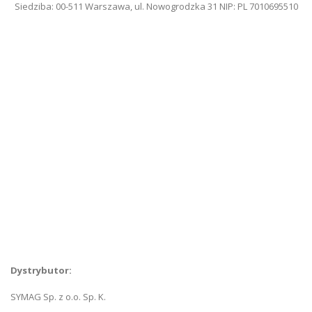
Siedziba: 00-511 Warszawa, ul. Nowogrodzka 31 NIP: PL 7010695510
O nas
Skontaktuj się z nami
Szukanie zaawansowane
Kontakt
Dystrybutor:
SYMAG Sp. z o.o. Sp. K.