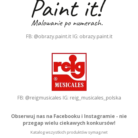
FB:
@obrazy.paint.it
IG:
obrazy.paint.it
FB:
@reigmusicales
IG:
reig_musicales_polska
Obserwuj nas na Facebooku i Instagramie - nie
przegap wielu ciekawych konkursów!
Katalog wszystkich produktów
symag.net