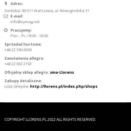
Adres:
Siedziba: 00-511 Warszawa, ul. Nowogrodzka 31
E-mail:
info@symag.net
Pracujemy:
Pon. - Pt. / 8:00 - 16:00
Sprzedaż hurtowa:
+48 22 390 6300
Zamówienia allegro:
+48 22 602 2192
Oficjalny sklep allegro:
sma-Llorens
Zakupy detaliczne:
Lista sklepów:
http://llorens.pl/index.php/shops
COPYRIGHT LLORENS.PL 2022 ALL RIGHTS RESERVED.