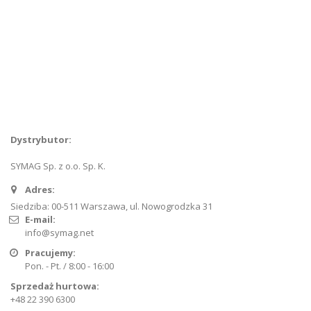
O nas
Skontaktuj się z nami
Szukanie zaawansowane
Kontakt
Dystrybutor:
SYMAG Sp. z o.o. Sp. K.
Adres:
Siedziba: 00-511 Warszawa, ul. Nowogrodzka 31
E-mail:
info@symag.net
Pracujemy:
Pon. - Pt. / 8:00 - 16:00
Sprzedaż hurtowa:
+48 22 390 6300