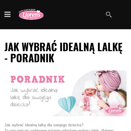
Szukaj
JAK WYBRAĆ IDEALNĄ LALKĘ
- PORADNIK
Jak wybrać idealną lalkę dla swojego dziecka?
To najczęściej zadawane pytanie odnośnie wyboru lalek, dlatego