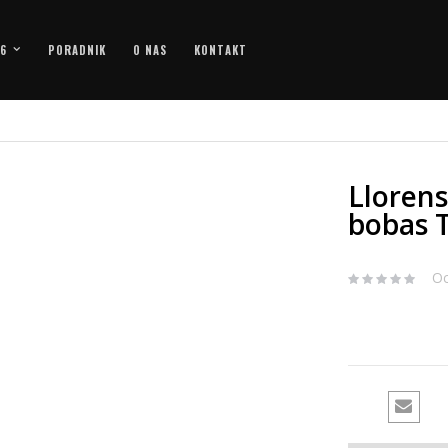
26
PORADNIK
O NAS
KONTAKT
Llorens
bobas 
Oc