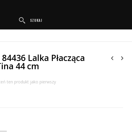
Przejdź
do
treści
SZUKAJ
 84436 Lalka Płacząca
Tina 44 cm
eń ten produkt jako pierwszy