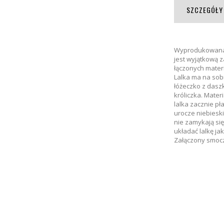
SZCZEGÓŁY
Wyprodukowana w
jest wyjątkową z
łączonych mater
Lalka ma na sob
łóżeczko z dasz
króliczka. Mater
lalka zacznie pł
urocze niebieski
nie zamykają si
układać lalkę j
Załączony smocz