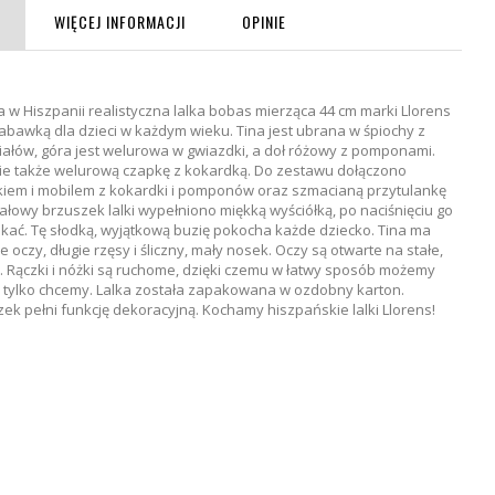
WIĘCEJ INFORMACJI
OPINIE
 Hiszpanii realistyczna lalka bobas mierząca 44 cm marki Llorens
abawką dla dzieci w każdym wieku. Tina jest ubrana w śpiochy z
iałów, góra jest welurowa w gwiazdki, a doł różowy z pomponami.
ie także welurową czapkę z kokardką. Do zestawu dołączono
kiem i mobilem z kokardki i pomponów oraz szmacianą przytulankę
iałowy brzuszek lalki wypełniono miękką wyściółką, po naciśnięciu go
akać. Tę słodką, wyjątkową buzię pokocha każde dziecko. Tina ma
e oczy, długie rzęsy i śliczny, mały nosek. Oczy są otwarte na stałe,
ę. Rączki i nóżki są ruchome, dzięki czemu w łatwy sposób możemy
ak tylko chcemy. Lalka została zapakowana w ozdobny karton.
ek pełni funkcję dekoracyjną. Kochamy hiszpańskie lalki Llorens!