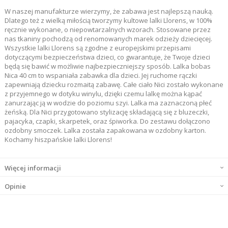
W naszej manufakturze wierzymy, że zabawa jest najlepszą nauką.
Dlatego też z wielką miłością tworzymy kultowe lalki Llorens, w 100%
ręcznie wykonane, o niepowtarzalnych wzorach. Stosowane przez
nas tkaniny pochodzą od renomowanych marek odzieży dziecięcej.
Wszystkie lalki Llorens są zgodne z europejskimi przepisami
dotyczącymi bezpieczeństwa dzieci, co gwarantuje, że Twoje dzieci
będą się bawić w możliwie najbezpieczniejszy sposób. Lalka bobas
Nica 40 cm to wspaniała zabawka dla dzieci. Jej ruchome rączki
zapewniają dziecku rozmaitą zabawę. Całe ciało Nici zostało wykonane
z przyjemnego w dotyku winylu, dzięki czemu lalkę można kąpać
zanurzając ją w wodzie do poziomu szyi. Lalka ma zaznaczoną płeć
żeńską. Dla Nici przygotowano stylizację składającą się z bluzeczki,
pajacyka, czapki, skarpetek, oraz śpiworka. Do zestawu dołączono
ozdobny smoczek. Lalka została zapakowana w ozdobny karton.
Kochamy hiszpańskie lalki Llorens!
Więcej informacji
Opinie