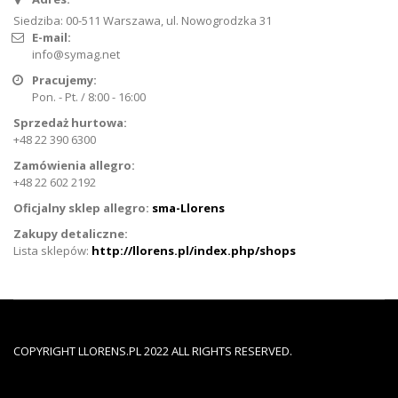
Siedziba: 00-511 Warszawa, ul. Nowogrodzka 31
E-mail:
info@symag.net
Pracujemy:
Pon. - Pt. / 8:00 - 16:00
Sprzedaż hurtowa:
+48 22 390 6300
Zamówienia allegro:
+48 22 602 2192
Oficjalny sklep allegro:
sma-Llorens
Zakupy detaliczne:
Lista sklepów:
http://llorens.pl/index.php/shops
COPYRIGHT LLORENS.PL 2022 ALL RIGHTS RESERVED.