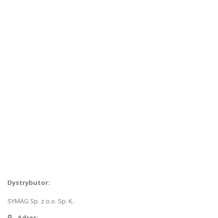
O nas
Skontaktuj się z nami
Szukanie zaawansowane
Kontakt
Dystrybutor:
SYMAG Sp. z o.o. Sp. K.
Adres: