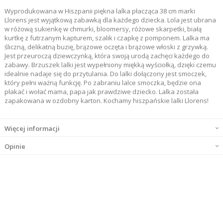
Wyprodukowana w Hiszpanii piękna lalka płacząca 38 cm marki
Llorens jest wyjątkową zabawką dla każdego dziecka. Lola jest ubrana
w różową sukienkę w chmurki, bloomersy, różowe skarpetki, białą
kurtkę z futrzanym kapturem, szalik i czapkę z pomponem. Lalka ma
śliczną, delikatną buzię, brązowe oczęta i brązowe włoski z grzywką.
Jest przeuroczą dziewczynką, która swoją urodą zachęci każdego do
zabawy. Brzuszek lalki jest wypełniony miękką wyściołką, dzięki czemu
idealnie nadaje się do przytulania. Do lalki dołączony jest smoczek,
który pełni ważną funkcję. Po zabraniu lalce smoczka, będzie ona
płakać i wołać mama, papa jak prawdziwe dziecko. Lalka została
zapakowana w ozdobny karton. Kochamy hiszpańskie lalki Llorens!
Więcej informacji
Opinie