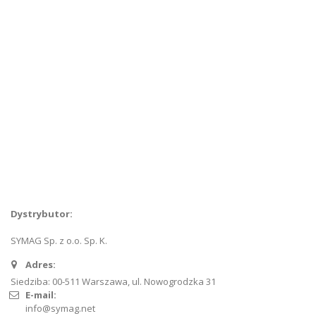
O nas
Skontaktuj się z nami
Szukanie zaawansowane
Kontakt
Dystrybutor:
SYMAG Sp. z o.o. Sp. K.
Adres:
Siedziba: 00-511 Warszawa, ul. Nowogrodzka 31
E-mail:
info@symag.net