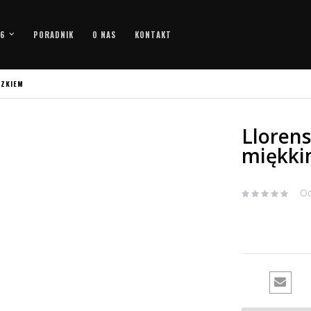
26
PORADNIK
O NAS
KONTAKT
SZKIEM
Llorens
miękki
Oc