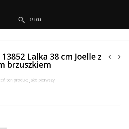
Przejdź
do
treści
SZUKAJ
 13852 Lalka 38 cm Joelle z
m brzuszkiem
eń ten produkt jako pierwszy