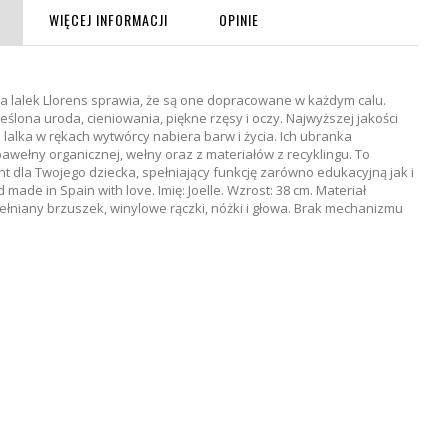
WIĘCEJ INFORMACJI
OPINIE
a lalek Llorens sprawia, że są one dopracowane w każdym calu.
eślona uroda, cieniowania, piękne rzęsy i oczy. Najwyższej jakości
 lalka w rękach wytwórcy nabiera barw i życia. Ich ubranka
awełny organicznej, wełny oraz z materiałów z recyklingu. To
t dla Twojego dziecka, spełniający funkcję zarówno edukacyjną jak i
ade in Spain with love. Imię: Joelle. Wzrost: 38 cm. Materiał
łniany brzuszek, winylowe rączki, nóżki i głowa. Brak mechanizmu