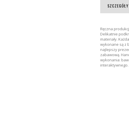
SZCZEGÓŁY
Ręczna produkcj
Delikatnie podkr
materiały. Każda
wykonane są z b
najlepszy prezen
zabawową. Hand m
wykonania: bawe
interaktywnego.