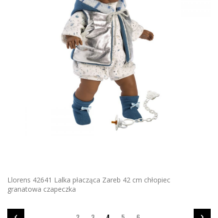
Llorens 42641 Lalka płacząca Zareb 42 cm chłopiec
granatowa czapeczka
Strona
Strona
Wstecz
Strona
Strona
Aktualnie
Strona
Strona
Stron
Nastę
2
3
4
5
6