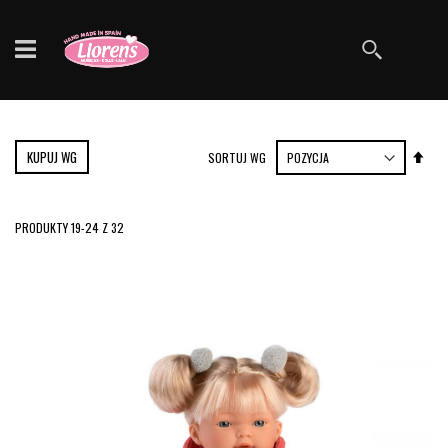
Szukaj
KUPUJ WG
Ust
SORTUJ WG
kie
mal
PRODUKTY
19
-
24
Z
32