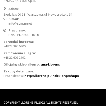
SYMAG Sp. z o.o. Sp. K.
Adres:
Siedziba: 00-511 Warszawa, ul. Nowogrodzka 31
E-mail:
info@symag.net
Pracujemy:
Pon. - Pt. / 8:00 - 16:00
Sprzedaż hurtowa:
+48 22 390 6300
Zamówienia allegro:
+48 22 602 2192
Oficjalny sklep allegro:
sma-Llorens
Zakupy detaliczne:
Lista sklepów:
http://llorens.pl/index.php/shops
COPYRIGHT LLORENS.PL 2022 ALL RIGHTS RESERVED.