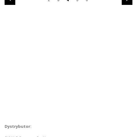
czytasz
stronę
O nas
Skontaktuj się z nami
Szukanie zaawansowane
Kontakt
Dystrybutor: