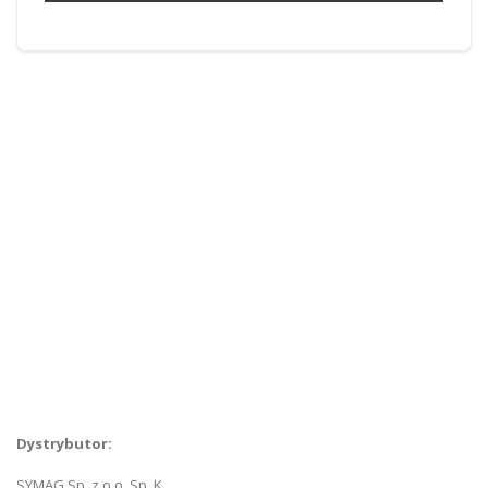
O nas
Skontaktuj się z nami
Szukanie zaawansowane
Kontakt
Dystrybutor:
SYMAG Sp. z o.o. Sp. K.