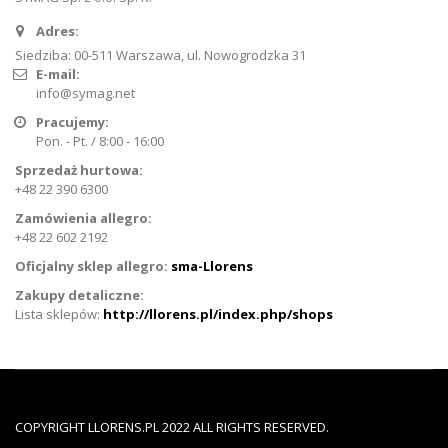
Adres:
Siedziba: 00-511 Warszawa, ul. Nowogrodzka 31
E-mail:
info@symag.net
Pracujemy:
Pon. - Pt. / 8:00 - 16:00
Sprzedaż hurtowa:
+48 22 390 6300
Zamówienia allegro:
+48 22 602 2192
Oficjalny sklep allegro:
sma-Llorens
Zakupy detaliczne:
Lista sklepów:
http://llorens.pl/index.php/shops
COPYRIGHT LLORENS.PL 2022 ALL RIGHTS RESERVED.